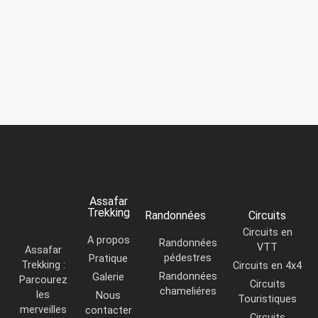
Assafar
Trekking
Randonnées
Circuits
Circuits en
A propos
Randonnées
VTT
Assafar
pédestres
Pratique
Trekking :
Circuits en 4x4
Randonnées
Galerie
Parcourez
Circuits
chameliéres
les
Nous
Touristiques
merveilles
contacter
Circuits