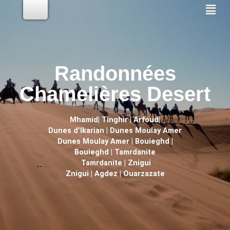
Randonnées
Chamelières Desert
Mhamid| Tinghir | Arfoud|
Dunes d’lkarian | Dunes Moulay Amer
Dunes Moulay Amer | Bouieghd |
Bouieghd | Tamrdanite
Tamrdanite | Znigui
Znigui | Agdez | Ouarzazate