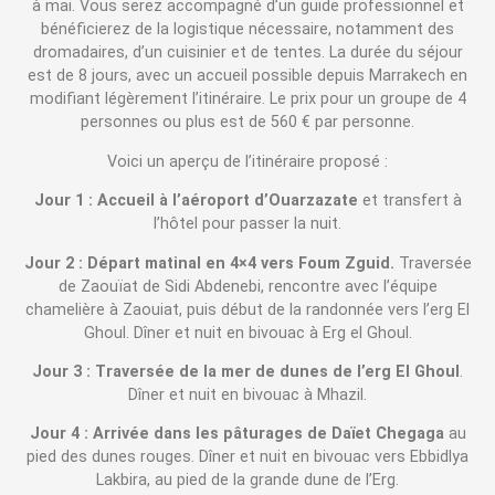
à mai. Vous serez accompagné d’un guide professionnel et
bénéficierez de la logistique nécessaire, notamment des
dromadaires, d’un cuisinier et de tentes. La durée du séjour
est de 8 jours, avec un accueil possible depuis Marrakech en
modifiant légèrement l’itinéraire. Le prix pour un groupe de 4
personnes ou plus est de 560 € par personne.
Voici un aperçu de l’itinéraire proposé :
Jour 1 : Accueil à l’aéroport d’Ouarzazate
et transfert à
l’hôtel pour passer la nuit.
Jour 2 : Départ matinal en 4×4 vers Foum Zguid.
Traversée
de Zaouïat de Sidi Abdenebi, rencontre avec l’équipe
chamelière à Zaouiat, puis début de la randonnée vers l’erg El
Ghoul. Dîner et nuit en bivouac à Erg el Ghoul.
Jour 3 : Traversée de la mer de dunes de l’erg El Ghoul
.
Dîner et nuit en bivouac à Mhazil.
Jour 4 : Arrivée dans les pâturages de Daïet Chegaga
au
pied des dunes rouges. Dîner et nuit en bivouac vers Ebbidlya
Lakbira, au pied de la grande dune de l’Erg.