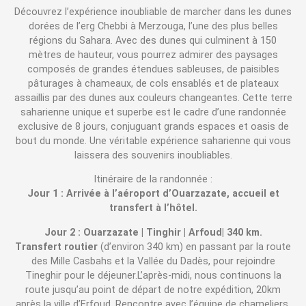
Découvrez l’expérience inoubliable de marcher dans les dunes
dorées de l’erg Chebbi à Merzouga, l’une des plus belles
régions du Sahara. Avec des dunes qui culminent à 150
mètres de hauteur, vous pourrez admirer des paysages
composés de grandes étendues sableuses, de paisibles
pâturages à chameaux, de cols ensablés et de plateaux
assaillis par des dunes aux couleurs changeantes. Cette terre
saharienne unique et superbe est le cadre d’une randonnée
exclusive de 8 jours, conjuguant grands espaces et oasis de
bout du monde. Une véritable expérience saharienne qui vous
laissera des souvenirs inoubliables.
Itinéraire de la randonnée :
Jour 1 : Arrivée à l’aéroport d’Ouarzazate, accueil et
transfert à l’hôtel.
Jour 2 : Ouarzazate | Tinghir | Arfoud| 340 km.
Transfert routier
(d’environ 340 km) en passant par la route
des Mille Casbahs et la Vallée du Dadès, pour rejoindre
Tineghir pour le déjeuner.L’après-midi, nous continuons la
route jusqu’au point de départ de notre expédition, 20km
après la ville d’Erfoud. Rencontre avec l’équipe de chameliers,